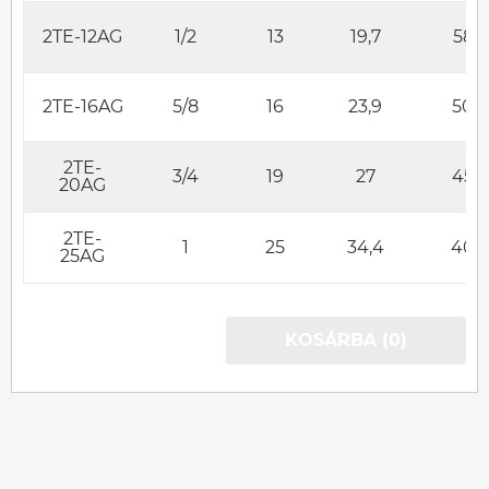
2TE-12AG
1/2
13
19,7
58
2TE-16AG
5/8
16
23,9
50
2TE-
3/4
19
27
45
20AG
2TE-
1
25
34,4
40
25AG
KOSÁRBA (0)