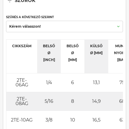
SZŰRŐK
SZŰRÉS A KÖVETKEZŐ SZERINT
Kérem válasszon!
CIKKSZÁM
BELSŐ
BELSŐ
KÜLSŐ
MUNKA
Ø
Ø
Ø [MM]
NYOMÁ
[INCH]
[MM]
[BAR]
2TE-
1/4
6
13,1
75
06AG
2TE-
5/16
8
14,9
68
08AG
2TE-10AG
3/8
10
16,5
63