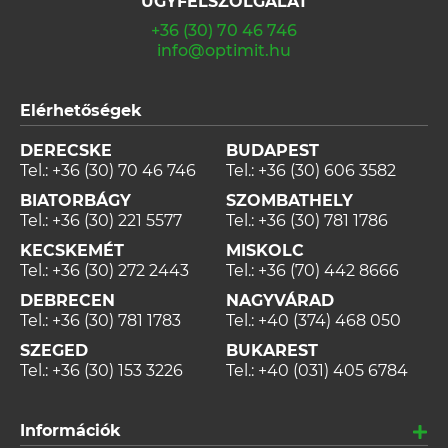
ÜGYFÉLSZOLGÁLAT
+36 (30) 70 46 746
info@optimit.hu
Elérhetőségek
DERECSKE
BUDAPEST
Tel.:
+36 (30) 70 46 746
Tel.:
+36 (30) 606 3582
BIATORBÁGY
SZOMBATHELY
Tel.:
+36 (30) 221 5577
Tel.:
+36 (30) 781 1786
KECSKEMÉT
MISKOLC
Tel.:
+36 (30) 272 2443
Tel.:
+36 (70) 442 8666
DEBRECEN
NAGYVÁRAD
Tel.:
+36 (30) 781 1783
Tel.:
+40 (374) 468 050
SZEGED
BUKAREST
Tel.:
+36 (30) 153 3226
Tel.:
+40 (031) 405 6784
Információk