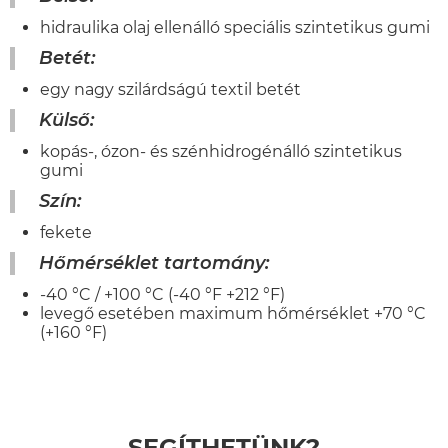
hidraulika olaj ellenálló speciális szintetikus gumi
Betét:
egy nagy szilárdságú textil betét
Külső:
kopás-, ózon- és szénhidrogénálló szintetikus
gumi
Szín:
fekete
Hőmérséklet tartomány:
-40 °C / +100 °C (-40 °F +212 °F)
levegő esetében maximum hőmérséklet +70 °C
(+160 °F)
SEGÍTHETÜNK?