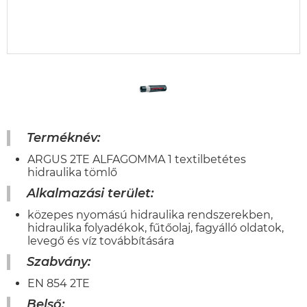
Terméknév:
ARGUS 2TE ALFAGOMMA 1 textilbetétes
hidraulika tömlő
Alkalmazási terület:
közepes nyomású hidraulika rendszerekben,
hidraulika folyadékok, fűtőolaj, fagyálló oldatok,
levegő és víz továbbítására
Szabvány:
EN 854 2TE
Belső: