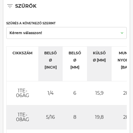
SZŰRŐK
SZŰRÉS A KÖVETKEZŐ SZERINT
Kérem válasszon!
CIKKSZÁM
BELSŐ
BELSŐ
KÜLSŐ
MUNKA
Ø
Ø
Ø [MM]
NYOMÁ
[INCH]
[MM]
[BAR]
1TE-
1/4
6
15,9
28
06AG
1TE-
5/16
8
19,8
28
08AG