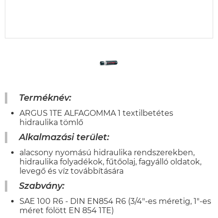
Terméknév:
ARGUS 1TE ALFAGOMMA 1 textilbetétes
hidraulika tömlő
Alkalmazási terület:
alacsony nyomású hidraulika rendszerekben,
hidraulika folyadékok, fűtőolaj, fagyálló oldatok,
levegő és víz továbbítására
Szabvány:
SAE 100 R6 - DIN EN854 R6 (3/4"-es méretig, 1"-es
méret fölött EN 854 1TE)