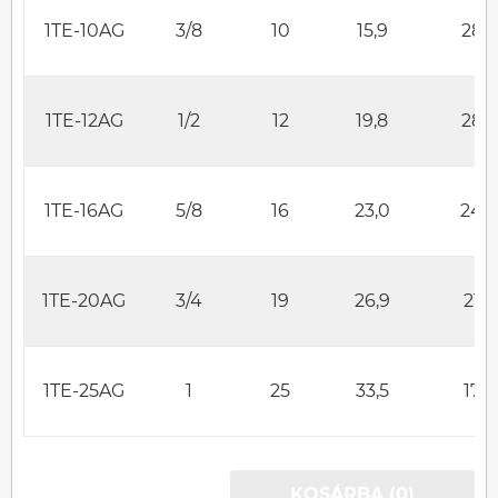
1TE-10AG
3/8
10
15,9
28
1TE-12AG
1/2
12
19,8
28
1TE-16AG
5/8
16
23,0
24
1TE-20AG
3/4
19
26,9
21
1TE-25AG
1
25
33,5
17
KOSÁRBA (0)