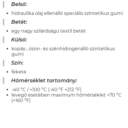
Belső:
hidraulika olaj ellenálló speciális szintetikus gumi
Betét:
egy nagy szilárdságú textil betét
Külső:
kopás-, ózon- és szénhidrogénálló szintetikus
gumi
Szín:
fekete
Hőmérséklet tartomány:
-40 °C / +100 °C (-40 °F +212 °F)
levegő esetében maximum hőmérséklet +70 °C
(+160 °F)