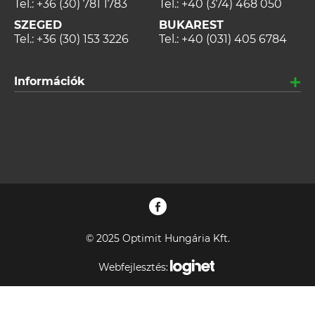
Tel.:
+36 (30) 781 1783
Tel.:
+40 (374) 468 050
SZEGED
BUKAREST
Tel.:
+36 (30) 153 3226
Tel.:
+40 (031) 405 6784
Információk
© 2025 Optimit Hungária Kft.
Webfejlesztés: