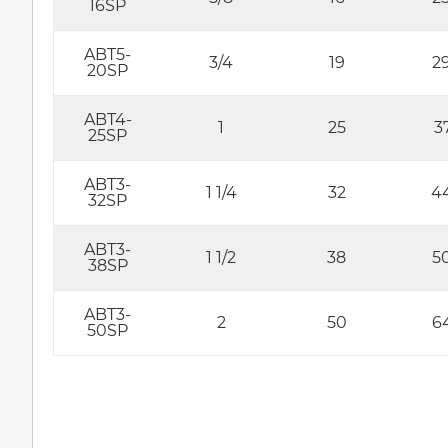
16SP
ABT5-
3/4
19
29
20SP
ABT4-
1
25
37
25SP
ABT3-
1 1/4
32
44
32SP
ABT3-
1 1/2
38
50
38SP
ABT3-
2
50
64
50SP