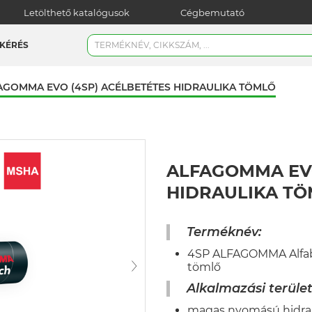
Letölthető katalógusok
Cégbemutató
KÉRÉS
AGOMMA EVO (4SP) ACÉLBETÉTES HIDRAULIKA TÖMLŐ
ALFAGOMMA EVO
HIDRAULIKA T
Terméknév:
4SP ALFAGOMMA Alfabi
tömlő
Alkalmazási terület
magas nyomású hidrau