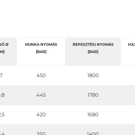
SŐ Ø
MUNKA NYOMÁS
REPESZTÉSI NYOMÁS
HAJ
M]
[BAR]
[BAR]
7
450
1800
,8
445
1780
,5
420
1680
,4
350
1400