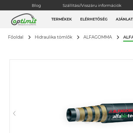
Blog
Szállítási/Visszáru információk
TERMÉKEK
ELÉRHETŐSÉG
AJÁNLAT
ALF
Főoldal
Hidraulika tömlők
ALFAGOMMA