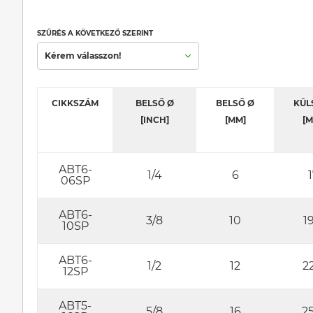
SZŰRÉS A KÖVETKEZŐ SZERINT
Kérem válasszon!
CIKKSZÁM
BELSŐ Ø
BELSŐ Ø
KÜL
[INCH]
[MM]
[M
ABT6-
1/4
6
1
06SP
ABT6-
3/8
10
19
10SP
ABT6-
1/2
12
22
12SP
ABT5-
5/8
16
25