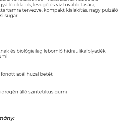
agyálló oldatok, levegő és víz továbbítására,
ttartamra tervezve, kompakt kialakítás, nagy pulzáló
si sugár
nak és biológiailag lebomló hidraulikafolyadék
gumi
fonott acél huzal betét
idrogén álló szintetikus gumi
omány: