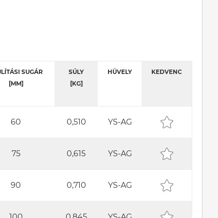
LÍTÁSI SUGÁR
SÚLY
HÜVELY
KEDVENC
[MM]
[KG]
60
0,510
YS-AG
75
0,615
YS-AG
90
0,710
YS-AG
100
0,845
YS-AG