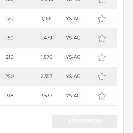
120
1,166
YS-AG
150
1,479
YS-AG
210
1,876
YS-AG
250
2,357
YS-AG
318
3,537
YS-AG
KOSÁRBA (0)