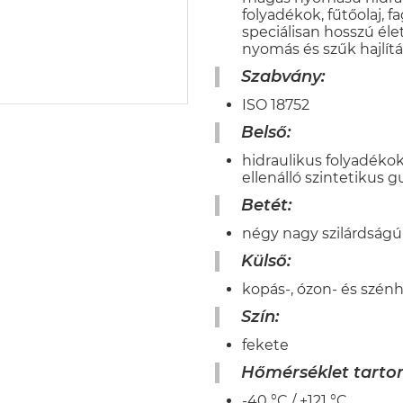
folyadékok, fűtőolaj, f
speciálisan hosszú éle
nyomás és szűk hajlítá
Szabvány:
ISO 18752
Belső:
hidraulikus folyadékok
ellenálló szintetikus 
Betét:
négy nagy szilárdságú 
Külső:
kopás-, ózon- és szénh
Szín:
fekete
Hőmérséklet tart
-40 °C / +121 °C