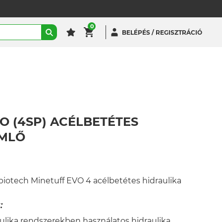
0
BELÉPÉS / REGISZTRÁCIÓ
 (4SP) ACÉLBETÉTES
ÖMLŐ
otech Minetuff EVO 4 acélbetétes hidraulika
:
lika rendszerekben használatos hidraulika