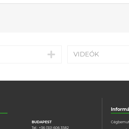
VIDEÓK
Inform
BUDAPEST
Cégbemut
Tel.:
+36 (30) 606 3582