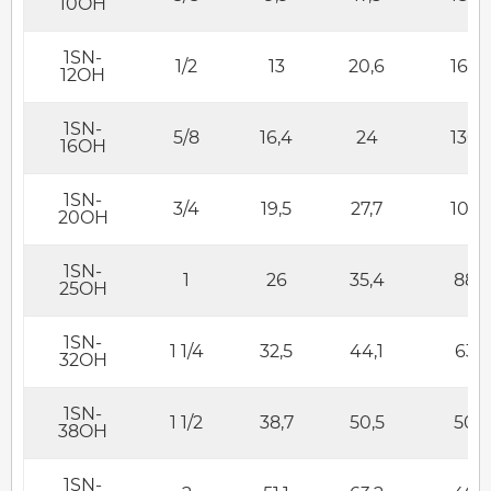
10OH
1SN-
1/2
13
20,6
160
12OH
1SN-
5/8
16,4
24
130
16OH
1SN-
3/4
19,5
27,7
105
20OH
1SN-
1
26
35,4
88
25OH
1SN-
1 1/4
32,5
44,1
63
32OH
1SN-
1 1/2
38,7
50,5
50
38OH
1SN-