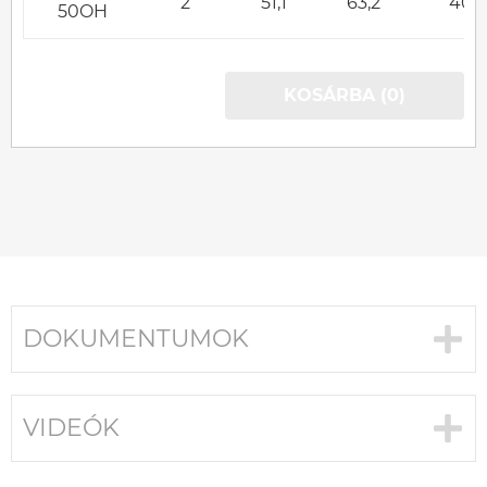
2
51,1
63,2
40
50OH
KOSÁRBA (0)
DOKUMENTUMOK
VIDEÓK