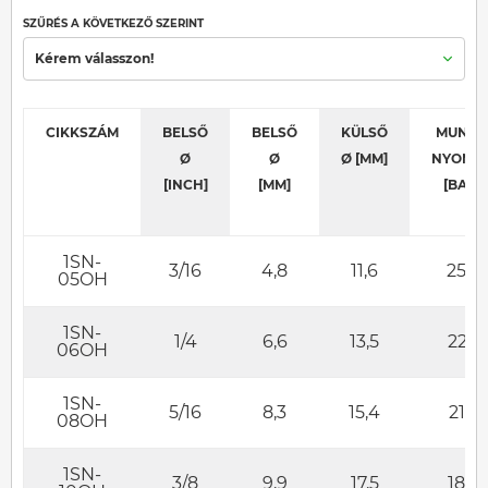
SZŰRÉS A KÖVETKEZŐ SZERINT
Kérem válasszon!
CIKKSZÁM
BELSŐ
BELSŐ
KÜLSŐ
MUNKA
Ø
Ø
Ø [MM]
NYOMÁ
[INCH]
[MM]
[BAR]
1SN-
3/16
4,8
11,6
250
05OH
1SN-
1/4
6,6
13,5
225
06OH
1SN-
5/16
8,3
15,4
215
08OH
1SN-
3/8
9,9
17,5
180