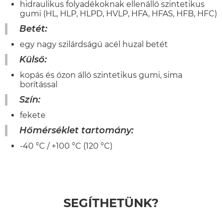
hidraulikus folyadékoknak ellenálló szintetikus
gumi (HL, HLP, HLPD, HVLP, HFA, HFAS, HFB, HFC)
Betét:
egy nagy szilárdságú acél huzal betét
Külső:
kopás és ózon álló szintetikus gumi, sima
borítással
Szín:
fekete
Hőmérséklet tartomány:
-40 °C / +100 °C (120 °C)
SEGÍTHETÜNK?