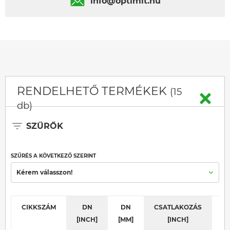
info@optimit.hu
RENDELHETŐ TERMÉKEK
(15
db)
SZŰRŐK
SZŰRÉS A KÖVETKEZŐ SZERINT
Kérem válasszon!
CIKKSZÁM
DN
DN
CSATLAKOZÁS
K
[INCH]
[MM]
[INCH]