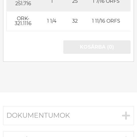
1
25
1 7/16 ORFS
251.716
ORK-
1 1/4
32
1 11/16 ORFS
321.1116
KOSÁRBA (0)
DOKUMENTUMOK