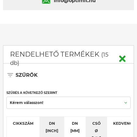
info@optimit.hu
RENDELHETŐ TERMÉKEK
(15
db)
SZŰRŐK
SZŰRÉS A KÖVETKEZŐ SZERINT
Kérem válasszon!
CIKKSZÁM
DN
DN
CSŐ
KEDVENC
[INCH]
[MM]
Ø