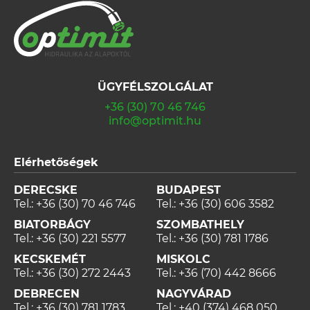
ÜGYFÉLSZOLGÁLAT
+36 (30) 70 46 746
info@optimit.hu
Elérhetőségek
DERECSKE
BUDAPEST
Tel.:
+36 (30) 70 46 746
Tel.:
+36 (30) 606 3582
BIATORBÁGY
SZOMBATHELY
Tel.:
+36 (30) 221 5577
Tel.:
+36 (30) 781 1786
KECSKEMÉT
MISKOLC
Tel.:
+36 (30) 272 2443
Tel.:
+36 (70) 442 8666
DEBRECEN
NAGYVÁRAD
Tel.:
+36 (30) 781 1783
Tel.:
+40 (374) 468 050