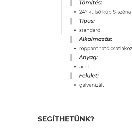
Tömítés:
24° külső kúp S-széri
Típus:
standard
Alkalmazás:
roppantható csatlakoz
Anyag:
acél
Felület:
galvanizált
SEGÍTHETÜNK?