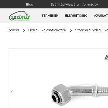
Blog
Szállítási/Visszáru információk
TERMÉKEK
ELÉRHETŐSÉG
AJÁNLAT
Főoldal
Hidraulika csatlakozók
Standard hidraulik