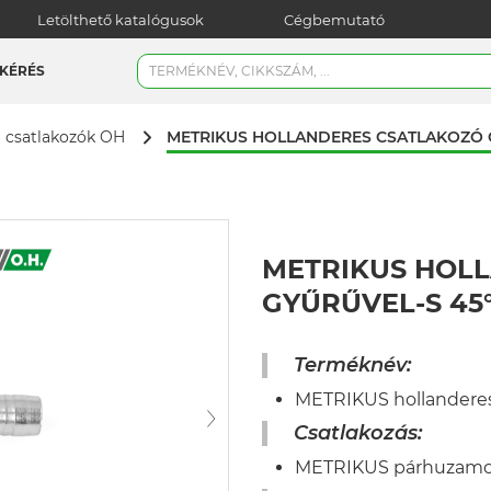
Letölthető katalógusok
Cégbemutató
KÉRÉS
METRIKUS HOLLANDERES CSATLAKOZÓ O
a csatlakozók OH
METRIKUS HOLL
GYŰRŰVEL-S 45°
Terméknév:
METRIKUS hollanderes
Csatlakozás:
METRIKUS párhuzamos