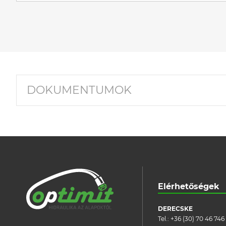
DOKUMENTUMOK
Elérhetőségek
DERECSKE
Tel.:
+36 (30) 70 46 746