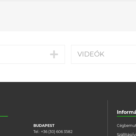
VIDEÓK
Inform
BUDAPEST
Cégbemut
Tel.:
+36 (30) 606 3582
Szállítási