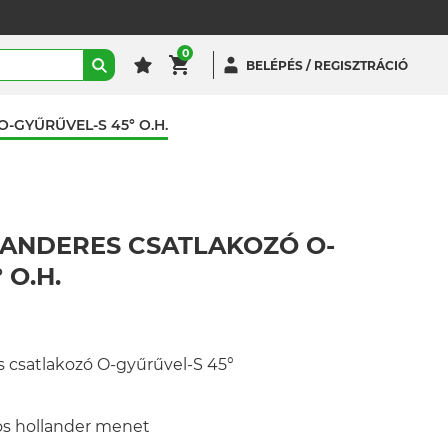
0
BELÉPÉS / REGISZTRÁCIÓ
-GYŰRŰVEL-S 45° O.H.
ANDERES CSATLAKOZÓ O-
 O.H.
 csatlakozó O-gyűrűvel-S 45°
 hollander menet