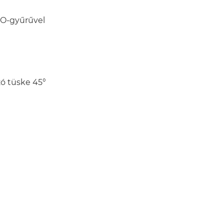
a O-gyűrűvel
ó tüske 45°