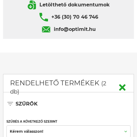
Letölthető dokumentumok
+36 (30) 70 46 746
info@optimit.hu
RENDELHETŐ TERMÉKEK
(2
db)
SZŰRŐK
SZŰRÉS A KÖVETKEZŐ SZERINT
Kérem válasszon!