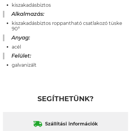
kiszakadásbiztos
Alkalmazás:
kiszakadásbiztos roppantható csatlakozó tüske
90°
Anyag:
acél
Felület:
galvanizált
SEGÍTHETÜNK?
Szállítási információk