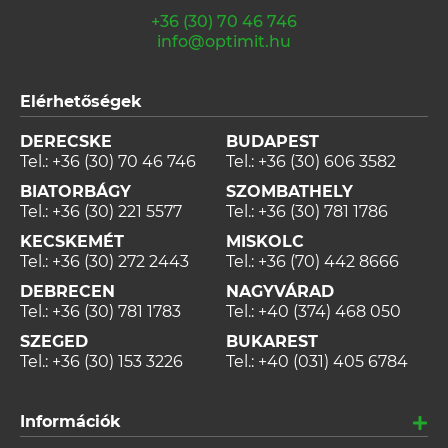
+36 (30) 70 46 746
info@optimit.hu
Elérhetőségek
DERECSKE
BUDAPEST
Tel.:
+36 (30) 70 46 746
Tel.:
+36 (30) 606 3582
BIATORBÁGY
SZOMBATHELY
Tel.:
+36 (30) 221 5577
Tel.:
+36 (30) 781 1786
KECSKEMÉT
MISKOLC
Tel.:
+36 (30) 272 2443
Tel.:
+36 (70) 442 8666
DEBRECEN
NAGYVÁRAD
Tel.:
+36 (30) 781 1783
Tel.:
+40 (374) 468 050
SZEGED
BUKAREST
Tel.:
+36 (30) 153 3226
Tel.:
+40 (031) 405 6784
Információk