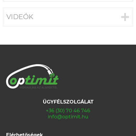
VIDEÓK
ÜGYFÉLSZOLGÁLAT
+36 (30) 70 46 746
info@optimit.hu
Elérhetőségek