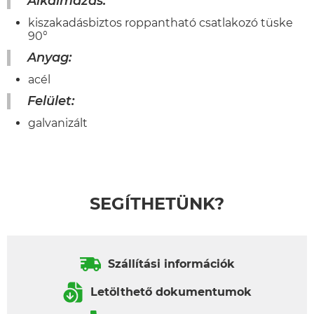
Alkalmazás:
kiszakadásbiztos roppantható csatlakozó tüske
90°
Anyag:
acél
Felület:
galvanizált
SEGÍTHETÜNK?
Szállítási információk
Letölthető dokumentumok