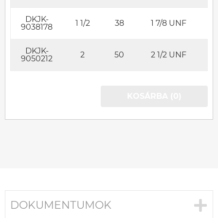
DKJK-
1 1/2
38
1 7/8 UNF
S
9038178
DKJK-
2
50
2 1/2 UNF
S
9050212
KOSÁRBA (0)
DOKUMENTUMOK