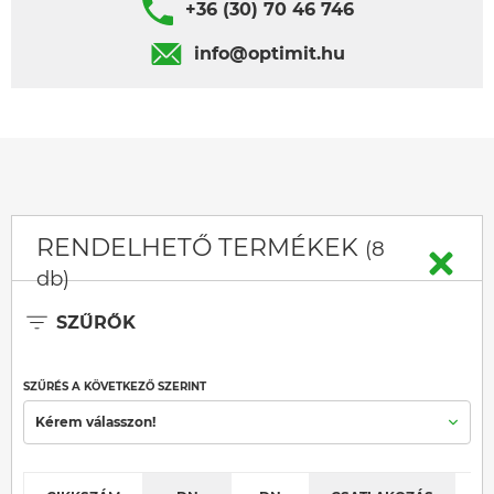
+36 (30) 70 46 746
info@optimit.hu
RENDELHETŐ TERMÉKEK
(8
db)
SZŰRŐK
SZŰRÉS A KÖVETKEZŐ SZERINT
Kérem válasszon!