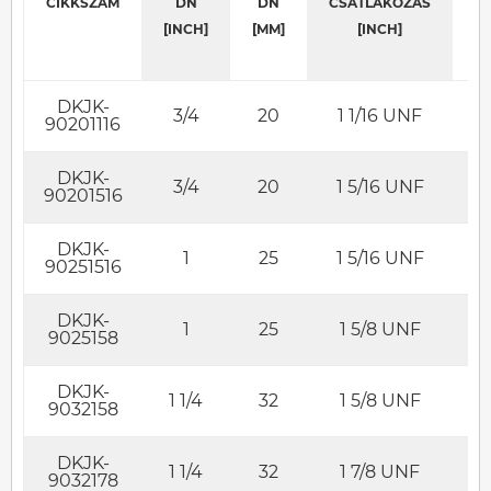
CIKKSZÁM
DN
DN
CSATLAKOZÁS
T
[INCH]
[MM]
[INCH]
DKJK-
3/4
20
1 1/16 UNF
S
90201116
DKJK-
3/4
20
1 5/16 UNF
S
90201516
DKJK-
1
25
1 5/16 UNF
S
90251516
DKJK-
1
25
1 5/8 UNF
S
9025158
DKJK-
1 1/4
32
1 5/8 UNF
S
9032158
DKJK-
1 1/4
32
1 7/8 UNF
S
9032178