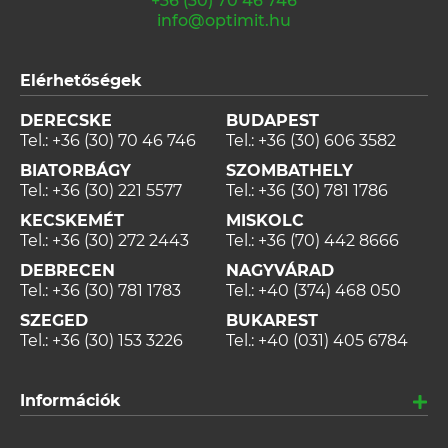
+36 (30) 70 46 746
info@optimit.hu
Elérhetőségek
DERECSKE
BUDAPEST
Tel.:
+36 (30) 70 46 746
Tel.:
+36 (30) 606 3582
BIATORBÁGY
SZOMBATHELY
Tel.:
+36 (30) 221 5577
Tel.:
+36 (30) 781 1786
KECSKEMÉT
MISKOLC
Tel.:
+36 (30) 272 2443
Tel.:
+36 (70) 442 8666
DEBRECEN
NAGYVÁRAD
Tel.:
+36 (30) 781 1783
Tel.:
+40 (374) 468 050
SZEGED
BUKAREST
Tel.:
+36 (30) 153 3226
Tel.:
+40 (031) 405 6784
Információk