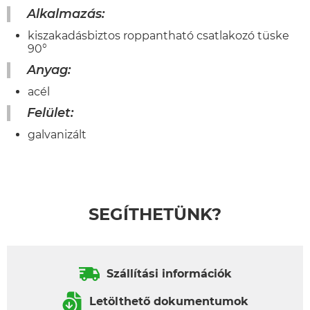
Alkalmazás:
kiszakadásbiztos roppantható csatlakozó tüske
90°
Anyag:
acél
Felület:
galvanizált
SEGÍTHETÜNK?
Szállítási információk
Letölthető dokumentumok