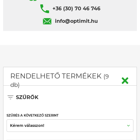
+36 (30) 70 46 746
info@optimit.hu
RENDELHETŐ TERMÉKEK
(9
db)
SZŰRŐK
SZŰRÉS A KÖVETKEZŐ SZERINT
Kérem válasszon!