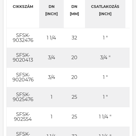
CIKKSZÁM
DN
DN
CSATLAKOZÁS
C
[INCH]
[MM]
[INCH]
SFSK-
1 1/4
32
1 "
9032476
SFSK-
3/4
20
3/4 "
9020413
SFSK-
3/4
20
1 "
9020476
SFSK-
1
25
1 "
9025476
SFSK-
1
25
1 1/4 "
902554
SFSK-