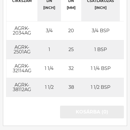
CIKKSZÁM
DN
DN
CSATLAKOZÁS
T
[INCH]
[MM]
[INCH]
AGRK-
3/4
20
3/4 BSP
2034AG
AGRK-
1
25
1 BSP
2501AG
AGRK-
1 1/4
32
1 1/4 BSP
32114AG
AGRK-
1 1/2
38
1 1/2 BSP
38112AG
KOSÁRBA (0)