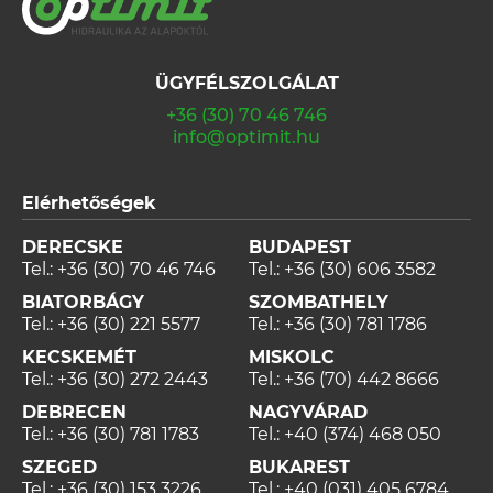
ÜGYFÉLSZOLGÁLAT
+36 (30) 70 46 746
info@optimit.hu
Elérhetőségek
DERECSKE
BUDAPEST
Tel.:
+36 (30) 70 46 746
Tel.:
+36 (30) 606 3582
BIATORBÁGY
SZOMBATHELY
Tel.:
+36 (30) 221 5577
Tel.:
+36 (30) 781 1786
KECSKEMÉT
MISKOLC
Tel.:
+36 (30) 272 2443
Tel.:
+36 (70) 442 8666
DEBRECEN
NAGYVÁRAD
Tel.:
+36 (30) 781 1783
Tel.:
+40 (374) 468 050
SZEGED
BUKAREST
Tel.:
+36 (30) 153 3226
Tel.:
+40 (031) 405 6784