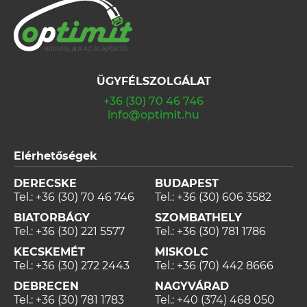
ÜGYFÉLSZOLGÁLAT
+36 (30) 70 46 746
info@optimit.hu
Elérhetőségek
DERECSKE
BUDAPEST
Tel.:
+36 (30) 70 46 746
Tel.:
+36 (30) 606 3582
BIATORBÁGY
SZOMBATHELY
Tel.:
+36 (30) 221 5577
Tel.:
+36 (30) 781 1786
KECSKEMÉT
MISKOLC
Tel.:
+36 (30) 272 2443
Tel.:
+36 (70) 442 8666
DEBRECEN
NAGYVÁRAD
Tel.:
+36 (30) 781 1783
Tel.:
+40 (374) 468 050