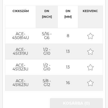
CIKKSZÁM
DN
DN
KEDVENC
[INCH]
[MM]
ACE-
5/16 -
8
450814U
G6
ACE-
1/2 -
13
451319U
G10
ACE-
1/2 -
13
451323U
G10
ACE-
5/8 -
16
451623U
G12
KOSÁRBA (0)