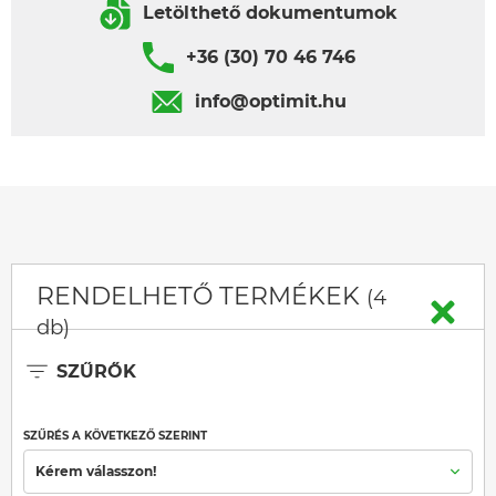
Letölthető dokumentumok
+36 (30) 70 46 746
info@optimit.hu
RENDELHETŐ TERMÉKEK
(4
db)
SZŰRŐK
SZŰRÉS A KÖVETKEZŐ SZERINT
Kérem válasszon!