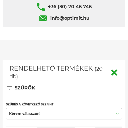
+36 (30) 70 46 746
info@optimit.hu
RENDELHETŐ TERMÉKEK
(20
db)
SZŰRŐK
SZŰRÉS A KÖVETKEZŐ SZERINT
Kérem válasszon!