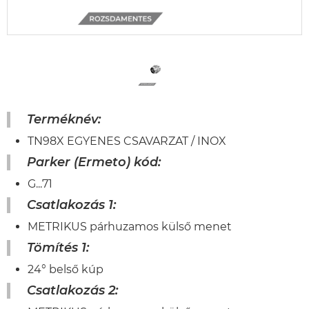
Terméknév:
TN98X EGYENES CSAVARZAT / INOX
Parker (Ermeto) kód:
G...71
Csatlakozás 1:
METRIKUS párhuzamos külső menet
Tömítés 1:
24° belső kúp
Csatlakozás 2: