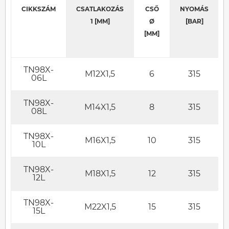
CIKKSZÁM
CSATLAKOZÁS
CSŐ
NYOMÁS
1 [MM]
Ø
[BAR]
[MM]
TN98X-
M12X1,5
6
315
06L
TN98X-
M14X1,5
8
315
08L
TN98X-
M16X1,5
10
315
10L
TN98X-
M18X1,5
12
315
12L
TN98X-
M22X1,5
15
315
15L