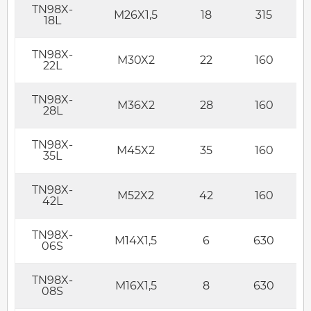
TN98X-
M26X1,5
18
315
18L
TN98X-
M30X2
22
160
22L
TN98X-
M36X2
28
160
28L
TN98X-
M45X2
35
160
35L
TN98X-
M52X2
42
160
42L
TN98X-
M14X1,5
6
630
06S
TN98X-
M16X1,5
8
630
08S