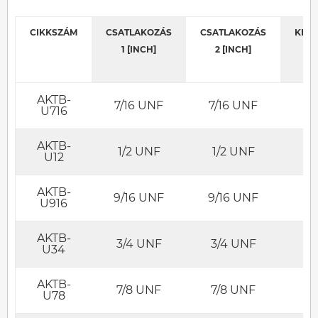
CIKKSZÁM
CSATLAKOZÁS
CSATLAKOZÁS
KED
1 [INCH]
2 [INCH]
AKTB-
7/16 UNF
7/16 UNF
U716
AKTB-
1/2 UNF
1/2 UNF
U12
AKTB-
9/16 UNF
9/16 UNF
U916
AKTB-
3/4 UNF
3/4 UNF
U34
AKTB-
7/8 UNF
7/8 UNF
U78