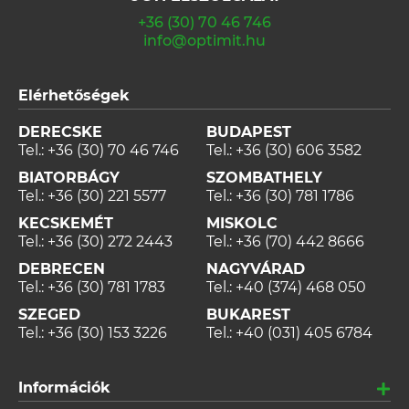
+36 (30) 70 46 746
info@optimit.hu
Elérhetőségek
DERECSKE
BUDAPEST
Tel.:
+36 (30) 70 46 746
Tel.:
+36 (30) 606 3582
BIATORBÁGY
SZOMBATHELY
Tel.:
+36 (30) 221 5577
Tel.:
+36 (30) 781 1786
KECSKEMÉT
MISKOLC
Tel.:
+36 (30) 272 2443
Tel.:
+36 (70) 442 8666
DEBRECEN
NAGYVÁRAD
Tel.:
+36 (30) 781 1783
Tel.:
+40 (374) 468 050
SZEGED
BUKAREST
Tel.:
+36 (30) 153 3226
Tel.:
+40 (031) 405 6784
Információk