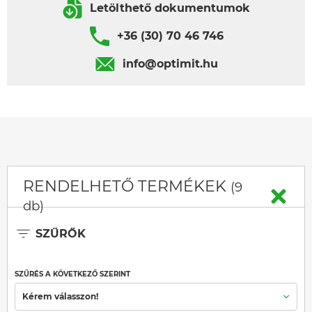
Letölthető dokumentumok
+36 (30) 70 46 746
info@optimit.hu
RENDELHETŐ TERMÉKEK
(9
db)
SZŰRŐK
SZŰRÉS A KÖVETKEZŐ SZERINT
Kérem válasszon!