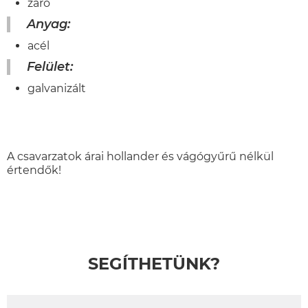
záró
Anyag:
acél
Felület:
galvanizált
A csavarzatok árai hollander és vágógyűrű nélkül
értendők!
SEGÍTHETÜNK?