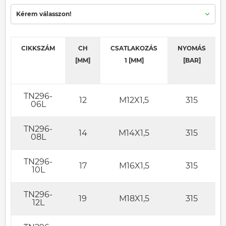
Kérem válasszon!
CIKKSZÁM
CH
CSATLAKOZÁS
NYOMÁS
[MM]
1 [MM]
[BAR]
TN296-
12
M12X1,5
315
06L
TN296-
14
M14X1,5
315
08L
TN296-
17
M16X1,5
315
10L
TN296-
19
M18X1,5
315
12L