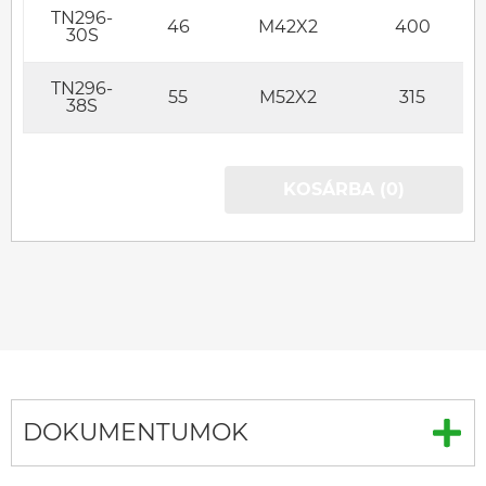
TN296-
46
M42X2
400
30S
TN296-
55
M52X2
315
38S
KOSÁRBA (0)
DOKUMENTUMOK