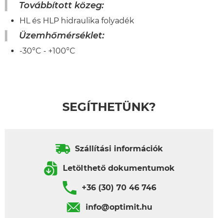
Továbbított közeg:
HL és HLP hidraulika folyadék
Üzemhőmérséklet
:
-30°C - +100°C
SEGÍTHETÜNK?
Szállítási információk
Letölthető dokumentumok
+36 (30) 70 46 746
info@optimit.hu