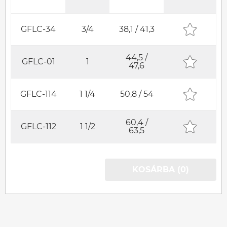
GFLC-34
3/4
38,1 / 41,3
44,5 /
GFLC-01
1
47,6
GFLC-114
1 1/4
50,8 / 54
60,4 /
GFLC-112
1 1/2
63,5
KOSÁRBA (0)