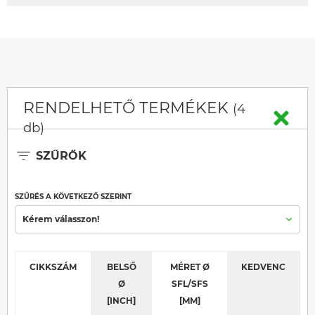
RENDELHETŐ TERMÉKEK
(4
db)
SZŰRŐK
SZŰRÉS A KÖVETKEZŐ SZERINT
Kérem válasszon!
CIKKSZÁM
BELSŐ
MÉRET Ø
KEDVENC
Ø
SFL/SFS
[INCH]
[MM]