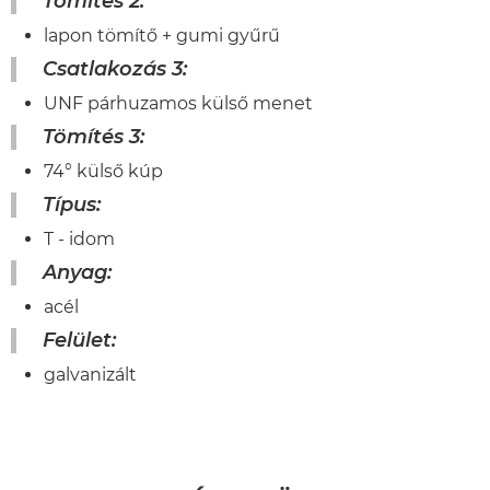
Tömítés 2:
lapon tömítő + gumi gyűrű
Csatlakozás 3:
UNF párhuzamos külső menet
Tömítés 3:
74° külső kúp
Típus:
T - idom
Anyag:
acél
Felület:
galvanizált