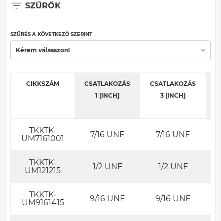
SZŰRŐK
SZŰRÉS A KÖVETKEZŐ SZERINT
Kérem válasszon!
CIKKSZÁM
CSATLAKOZÁS
CSATLAKOZÁS
C
1 [INCH]
3 [INCH]
TKKTK-
7/16 UNF
7/16 UNF
UM7161001
TKKTK-
1/2 UNF
1/2 UNF
UM121215
TKKTK-
9/16 UNF
9/16 UNF
UM9161415