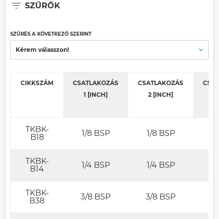
SZŰRŐK
SZŰRÉS A KÖVETKEZŐ SZERINT
Kérem válasszon!
CIKKSZÁM
CSATLAKOZÁS
CSATLAKOZÁS
CSA
1 [INCH]
2 [INCH]
3
TKBK-
1/8 BSP
1/8 BSP
1
B18
TKBK-
1/4 BSP
1/4 BSP
1
B14
TKBK-
3/8 BSP
3/8 BSP
3
B38