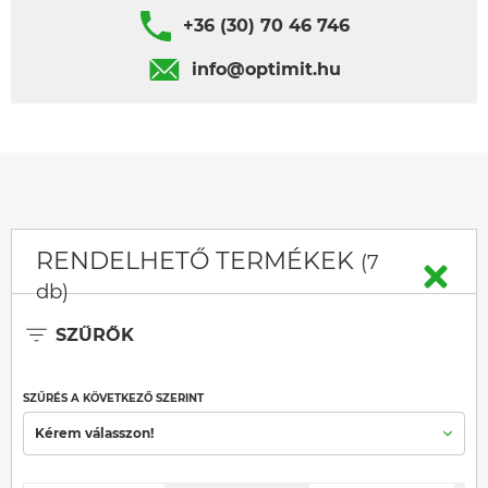
+36 (30) 70 46 746
info@optimit.hu
RENDELHETŐ TERMÉKEK
(7
db)
SZŰRŐK
SZŰRÉS A KÖVETKEZŐ SZERINT
Kérem válasszon!