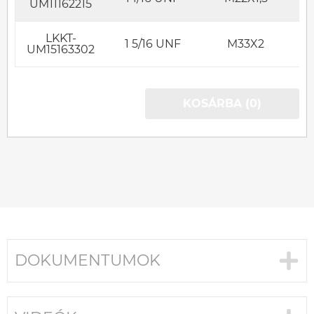
UM11162215
LKKT-
1 5/16 UNF
M33X2
UM15163302
KOSÁRBA (0)
DOKUMENTUMOK