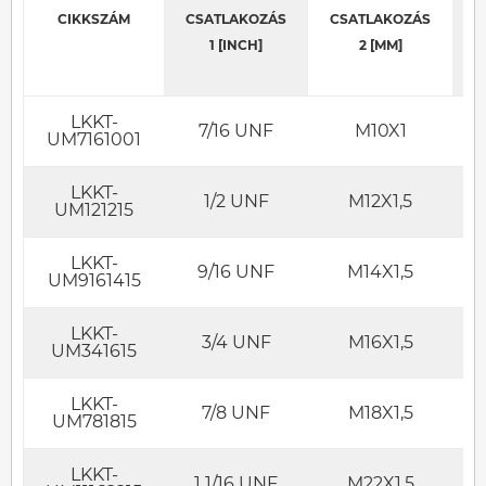
CIKKSZÁM
CSATLAKOZÁS
CSATLAKOZÁS
K
1 [INCH]
2 [MM]
LKKT-
7/16 UNF
M10X1
UM7161001
LKKT-
1/2 UNF
M12X1,5
UM121215
LKKT-
9/16 UNF
M14X1,5
UM9161415
LKKT-
3/4 UNF
M16X1,5
UM341615
LKKT-
7/8 UNF
M18X1,5
UM781815
LKKT-
1 1/16 UNF
M22X1,5