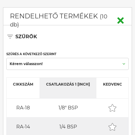
RENDELHETŐ TERMÉKEK
(10
db)
SZŰRŐK
SZŰRÉS A KÖVETKEZŐ SZERINT
Kérem válasszon!
CIKKSZÁM
CSATLAKOZÁS 1 [INCH]
KEDVENC
RA-18
1/8" BSP
RA-14
1/4 BSP