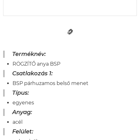
Terméknév:
RÖGZÍTŐ anya BSP
Csatlakozás 1:
BSP párhuzamos belső menet
Típus:
egyenes
Anyag:
acél
Felület: