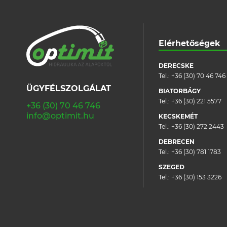
Elérhetőségek
DERECSKE
Tel.:
+36 (30) 70 46 746
ÜGYFÉLSZOLGÁLAT
BIATORBÁGY
Tel.:
+36 (30) 221 5577
+36 (30) 70 46 746
info@optimit.hu
KECSKEMÉT
Tel.:
+36 (30) 272 2443
DEBRECEN
Tel.:
+36 (30) 781 1783
SZEGED
Tel.:
+36 (30) 153 3226