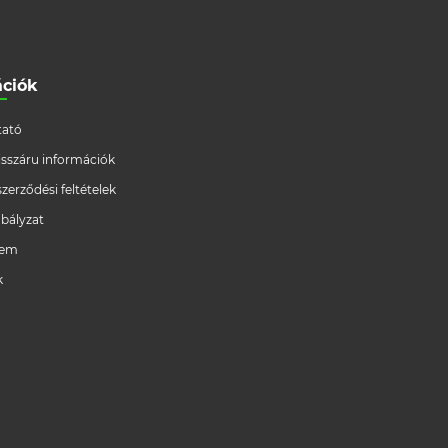
ációk
ató
/visszáru információk
szerződési feltételek
bályzat
lem
k