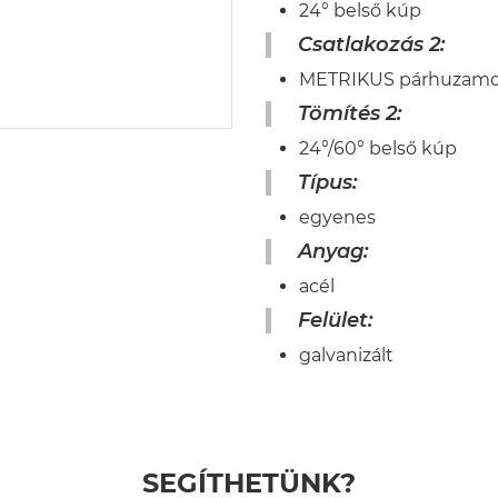
24° belső kúp
Csatlakozás 2:
METRIKUS párhuzamos
Tömítés 2:
24°/60° belső kúp
Típus:
egyenes
Anyag:
acél
Felület:
galvanizált
SEGÍTHETÜNK?