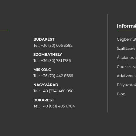
Inform
BUDAPEST
Cégbemut
Tel.:
+36 (30) 606 3582
Szállítási
SZOMBATHELY
Általános 
Tel.:
+36 (30) 781 1786
Cookie sza
MISKOLC
Tel.:
+36 (70) 442 8666
Adatvéde
NAGYVÁRAD
Pályázato
Tel.:
+40 (374) 468 050
Blog
BUKAREST
Tel.:
+40 (031) 405 6784