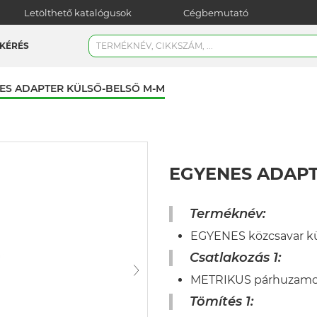
Letölthető katalógusok
Cégbemutató
KÉRÉS
ES ADAPTER KÜLSŐ-BELSŐ M-M
EGYENES ADAPT
Terméknév:
EGYENES közcsavar k
Csatlakozás 1:
METRIKUS párhuzamo
Tömítés 1: